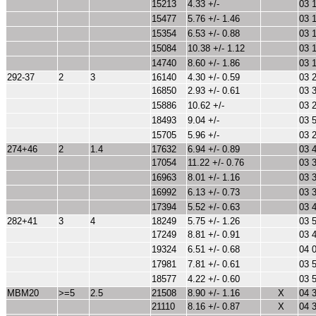
15213
4.33 +/-
03 
15477
5.76 +/- 1.46
03 
15354
6.53 +/- 0.88
03 
15084
10.38 +/- 1.12
03 
14740
8.60 +/- 1.86
03 
292-37
2
3
16140
4.30 +/- 0.59
03 
16850
2.93 +/- 0.61
03 
15886
10.62 +/-
03 
18493
9.04 +/-
03 
15705
5.96 +/-
03 
274+46
2
1.4
17632
6.94 +/- 0.89
03 
17054
11.22 +/- 0.76
03 
16963
8.01 +/- 1.16
03 
16992
6.13 +/- 0.73
03 
17394
5.52 +/- 0.63
03 
282+41
3
4
18249
5.75 +/- 1.26
03 
17249
8.81 +/- 0.91
03 
19324
6.51 +/- 0.68
04 
17981
7.81 +/- 0.61
03 
18577
4.22 +/- 0.60
03 
MBM20
>=5
2.5
21508
8.90 +/- 1.16
X
04 
21110
8.16 +/- 0.87
X
04 