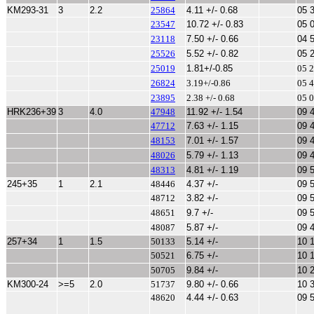
KM293-31
3
2.2
25864
4.11 +/- 0.68
05 
23547
10.72 +/- 0.83
05 
23118
7.50 +/- 0.66
04 
25526
5.52 +/- 0.82
05 
25019
1.81+/-0.85
05 2
26824
3.19+/-0.86
05 4
23895
2.38 +/- 0.68
05 0
HRK236+39
3
4.0
47948
11.92 +/- 1.54
09 
47712
7.63 +/- 1.15
09 
48153
7.01 +/- 1.57
09 
48026
5.79 +/- 1.13
09 
48313
4.81 +/- 1.19
09 
245+35
1
2.1
48446
4.37 +/-
09 
48712
3.82 +/-
09 
48651
9.7 +/-
09 
48087
5.87 +/-
09 
257+34
1
1.5
50133
5.14 +/-
10 
50521
6.75 +/-
10 
50705
9.84 +/-
10 
KM300-24
>=5
2.0
51737
9.80 +/- 0.66
10 
48620
4.44 +/- 0.63
09 