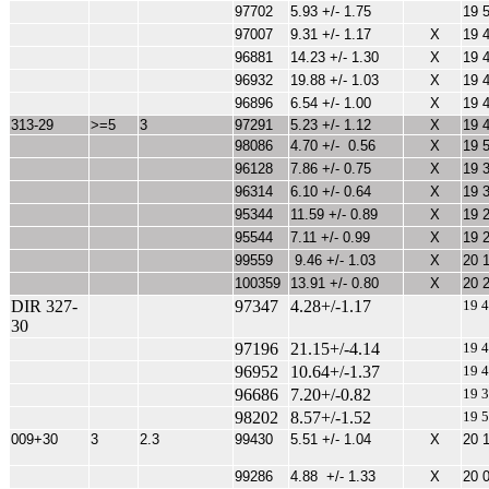
97702
5.93 +/- 1.75
19 
97007
9.31 +/- 1.17
X
19 
96881
14.23 +/- 1.30
X
19 
96932
19.88 +/- 1.03
X
19 
96896
6.54 +/- 1.00
X
19 
313-29
>=5
3
97291
5.23 +/- 1.12
X
19 
98086
4.70 +/- 0.56
X
19 
96128
7.86 +/- 0.75
X
19 
96314
6.10 +/- 0.64
X
19 
95344
11.59 +/- 0.89
X
19 
95544
7.11 +/- 0.99
X
19 
99559
9.46 +/- 1.03
X
20 
100359
13.91 +/- 0.80
X
20 
DIR 327-
97347
4.28+/-1.17
19 4
30
97196
21.15+/-4.14
19 4
96952
10.64+/-1.37
19 4
96686
7.20+/-0.82
19 3
98202
8.57+/-1.52
19 5
009+30
3
2.3
99430
5.51 +/- 1.04
X
20 
99286
4.88 +/- 1.33
X
20 