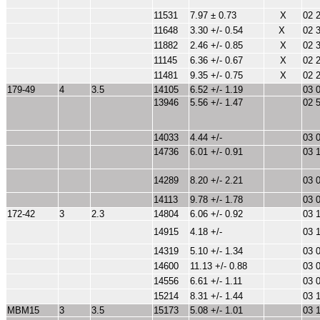
11531
7.97 ± 0.73
X
02 
11648
3.30 +/- 0.54
X
02 
11882
2.46 +/- 0.85
X
02 
11145
6.36 +/- 0.67
X
02 
11481
9.35 +/- 0.75
X
02 
179-49
4
3.5
14105
6.52 +/- 1.19
03 
13946
5.56 +/- 1.47
02 
14033
4.44 +/-
03 
14736
6.01 +/- 0.91
03 
14289
8.20 +/- 2.21
03 
14113
9.78 +/- 1.78
03 
172-42
3
2.3
14804
6.06 +/- 0.92
03 
14915
4.18 +/-
03 
14319
5.10 +/- 1.34
03 
14600
11.13 +/- 0.88
03 
14556
6.61 +/- 1.11
03 
15214
8.31 +/- 1.44
03 
MBM15
3
3.5
15173
5.08 +/- 1.01
03 