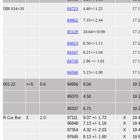
DIR 034+26
84723
4.46+/-1.22
17 1
84962
7.35+/-2.44
17 2
85129
24.64+/-0.99
17 2
84923
8.50+/-1.11
17 2
84167
8.21+/-1.04
17 1
84736
2.96 +/- 1.01
17 1
84566
5.23+/-1.00
17 1
001-22
>=5
0.6
94956
8.04
19 
95070
4.50
19 
95337
6.71
19 
R Cor Bor
3
2.0
97111
9.07 +/- 1.73
X
19 
96848
7.13 +/- 1.19
X
19 
97354
4.32 +/- 2.03
X
19 
97645
8.13 +/- 1.60
X
19 