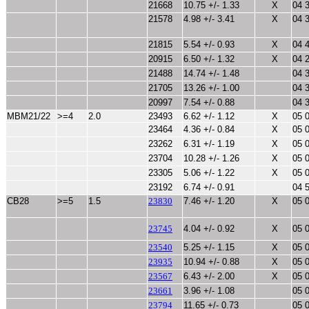
21668
10.75 +/- 1.33
X
04 
21578
4.98 +/- 3.41
X
04 
21815
5.54 +/- 0.93
X
04 
20915
6.50 +/- 1.32
X
04 
21488
14.74 +/- 1.48
04 
21705
13.26 +/- 1.00
04 
20997
7.54 +/- 0.88
04 
MBM21/22
>=4
2.0
23493
6.62 +/- 1.12
X
05 
23464
4.36 +/- 0.84
X
05 
23262
6.31 +/- 1.19
X
05 
23704
10.28 +/- 1.26
X
05 
23305
5.06 +/- 1.22
X
05 
23192
6.74 +/- 0.91
04 
CB28
>=5
1.5
23830
7.46 +/- 1.20
X
05 
23745
4.04 +/- 0.92
X
05 
23540
5.25 +/- 1.15
X
05 
23935
10.94 +/- 0.88
X
05 
23567
6.43 +/- 2.00
X
05 
23661
3.96 +/- 1.08
05 
23794
11.65 +/- 0.73
05 