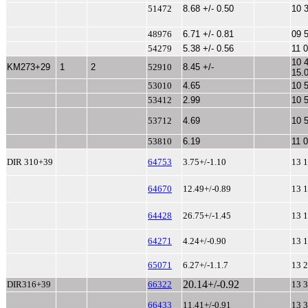
51472
8.68 +/- 0.50
10 
48976
6.71 +/- 0.81
09 
54279
5.38 +/- 0.56
11 
10 
KM273+29
1
2
52910
8.45 +/-
15.
53010
4.65
10 
53412
2.99
10 
53712
4.69
10 
53810
6.19
11 
DIR 310+39
64753
3.75+/-1.10
13 1
64670
12.49+/-0.89
13 1
64428
26.75+/-1.45
1
3 
64271
4.24+/-0.90
13 1
65071
6.27+/-1.1.7
13 2
20.14+/-0.92
DIR316+39
66322
13 3
66433
11.41+/-0.91
13 3