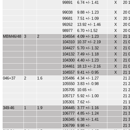
99891
6.74 +/- 1.41
X
20 
99038
9.88 +/- 1.23
X
20 
99681
7.51 +/- 1.09
X
20 
99262
13.92 +/- 1.46
X
20 
98977
6.70 +/-1.52
X
20 
MBM46/48
3
2
104554
4.09 +/- 1.23
X
21 
104310
10.37 +/- 2.19
X
21 
104427
5.70 +/- 1.32
X
21 
104132
7.49 +/- 1.18
X
21 
104300
4.40 +/- 1.23
X
21 
104461
18.13 +/- 2.16
X
21 
104557
9.41 +/- 0.95
X
21 
046+37
2
1.6
105486
4.34 +/- 1.27
21 
105550
3.83 +/- 0.98
21 
105705
10.65 +/-
21 
105717
5.92 +/- 1.00
21 
105301
7.62 +/-
21 
349-46
1
1.9
106445
3.77 +/- 1.16
21 
106777
4.85 +/- 1.24
21 
106345
6.38 +/- 1.41
21 
106799
9.98 +/-
21 