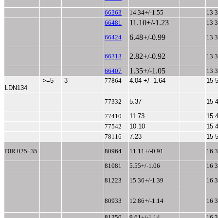
66363
14.34+/-1.55
13 3
11.10+/-1.23
66481
13 3
6.48+/-0.99
66424
13 3
2.82+/-0.92
66313
13 3
1.35+/-1.05
66407
13 3
>=5
3
77864
4.04 +/- 1.64
15 
LDN134
77332
5.37
15 
77410
11.73
15 
77542
10.10
15 
78116
7.23
15 
DIR 025+35
80964
11.11+/-0.91
16 3
81081
5.55+/-1.06
16 3
81223
15.36+/-1.39
16 3
80933
12.86+/-1.14
16 3
81350
9.61+/-1.14
16 3