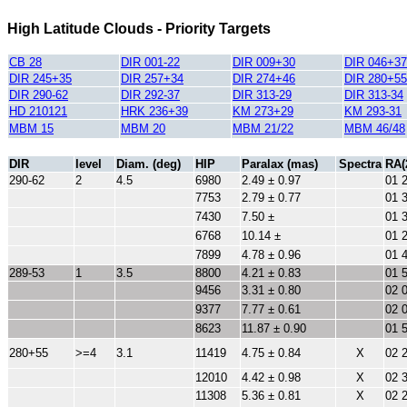
High Latitude Clouds - Priority Targets
CB 28
DIR 001-22
DIR 009+30
DIR 046+37
DIR 245+35
DIR 257+34
DIR 274+46
DIR 280+55
DIR 290-62
DIR 292-37
DIR 313-29
DIR 313-34
HD 210121
HRK 236+39
KM 273+29
KM 293-31
MBM 15
MBM 20
MBM 21/22
MBM 46/48
DIR
level
Diam. (deg)
HIP
Paralax (mas)
Spectra
RA(
290-62
2
4.5
6980
2.49 ± 0.97
01 
7753
2.79 ± 0.77
01 
7430
7.50 ±
01 
6768
10.14 ±
01 
7899
4.78 ± 0.96
01 
289-53
1
3.5
8800
4.21 ± 0.83
01 
9456
3.31 ± 0.80
02 
9377
7.77 ± 0.61
02 
8623
11.87 ± 0.90
01 
280+55
>=4
3.1
11419
4.75 ± 0.84
X
02 
12010
4.42 ± 0.98
X
02 
11308
5.36 ± 0.81
X
02 