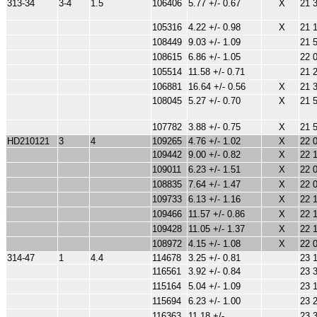
313-34
3-4
1.5
106406
5.77 +/- 0.67
X
21 
105316
4.22 +/- 0.98
X
21 
108449
9.03 +/- 1.09
21 
108615
6.86 +/- 1.05
22 
105514
11.58 +/- 0.71
21 
106881
16.64 +/- 0.56
X
21 
108045
5.27 +/- 0.70
X
21 
107782
3.88 +/- 0.75
X
21 
HD210121
3
4
109265
4.76 +/- 1.02
X
22 
109442
9.00 +/- 0.82
X
22 
109011
6.23 +/- 1.51
X
22 
108835
7.64 +/- 1.47
X
22 
109733
6.13 +/- 1.16
X
22 
109466
11.57 +/- 0.86
X
22 
109428
11.05 +/- 1.37
X
22 
108972
4.15 +/- 1.08
X
22 
314-47
1
4.4
114678
3.25 +/- 0.81
23 
116561
3.92 +/- 0.84
23 
115164
5.04 +/- 1.09
23 
115694
6.23 +/- 1.00
23 
116363
11.18 +/-
23 