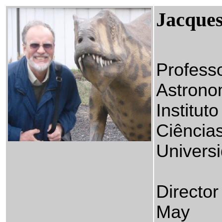
Jacques
Professo
Astron
Institut
Ciência
Univers
Directo
May