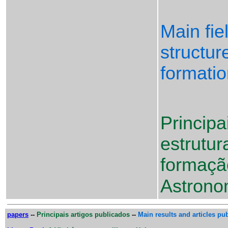
Main fie
structur
formatio
Princip
estrutur
formaçã
Astrono
papers
--
Principais artigos publicados
--
Main results and articles pu